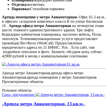
Планировка:
коридорно кабинетная
Отделка:
косметика
Парковка:
Стихийная парковка
Аренда помещения у метро Авиамоторная.
Офис 61.3 кв.м.,
в офисно- складском комплексе класса В по улице Басовская
16 .
Аренда офиса метро Авиамоторная
на четвертом этаже
шести этажного административного здания. Три лифта
Коридорно кабинетная планировка, частично мебель, Полы
линолеум. Телекоммуникационные услуги предоставляет
провайдер ВестКолл (WestCall). Предоставление
юридического адреса по 21 ИФНС. Усн. . Есть сайт, там
подробное описание и фото. Звоните, обсудим цену, сейчас:
42900 рублей в месяц с коммунальными платежами.
Аренда метро Авиамоторная,аренда офиса метро
Авиамоторная,аренда помещения у метро Авиамоторная
Просмотренные объекты
Похожие объекты
Спец. предложение
-Аренда метро Авиамоторная, 13.кв.м.-